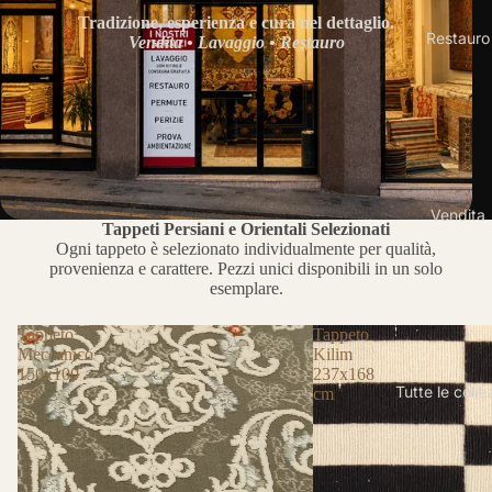
Tradizione, esperienza e cura nel dettaglio.
Restauro
Vendita • Lavaggio • Restauro
Vendita
Tappeti Persiani e Orientali Selezionati
Ogni tappeto è selezionato individualmente per qualità,
provenienza e carattere. Pezzi unici disponibili in un solo
esemplare.
Tappeto
Tappeto
Meccanico
Kilim
150x100
237x168
Tutte le colle
cm
cm