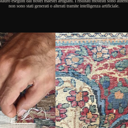
stauro eseguiti dai nostri maestri artigiani. I risultati mostrati sono autent
non sono stati generati o alterati tramite intelligenza artificiale.