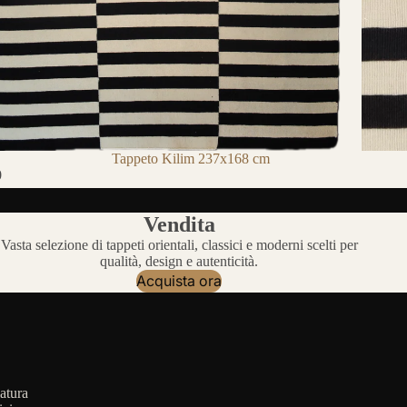
Tappeto Kilim 237x168 cm
0
Vendita
Vasta selezione di tappeti orientali, classici e moderni scelti per
qualità, design e autenticità.
Acquista ora
atura