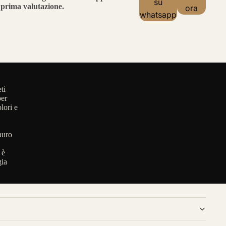
su
prima valutazione.
ora
whatsapp
ti
per
lori e
auro
 è
gia