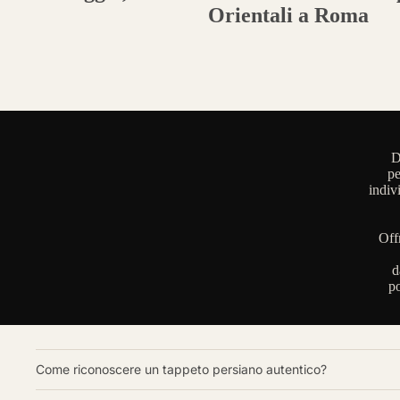
Orientali a Roma
D
pe
indiv
Off
d
po
Come riconoscere un tappeto persiano autentico?