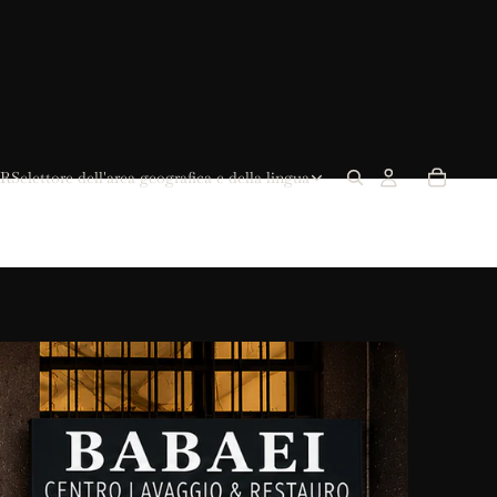
R
Selettore dell'area geografica e della lingua