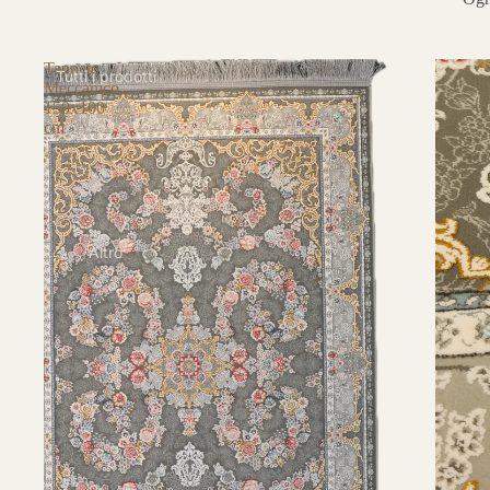
Tappeto
Tutti i prodotti
Meccanico
150x100
cm
Altro