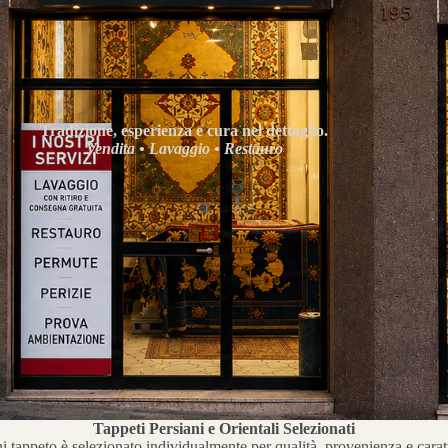
Tradizione, esperienza e cura nel dettaglio.
Vendita • Lavaggio • Restauro
Tappeti Persiani e Orientali Selezionati
 tappeto è selezionato individualmente per qualità, provenienza e carat