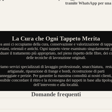
tramite WhatsApp per una 
La Cura che Ogni Tappeto Merita
a anni ci occupiamo della cura, conservazione e valorizzazione di tappe
rsiani, orientali e antichi. Ogni tappeto viene esaminato singolarmente 
iduare il trattamento più appropriato, nel pieno rispetto delle fibre, dei co
delle tecniche di lavorazione originali.
riamo servizi specializzati di lavaggio professionale, smacchiatura, rest
artigianale, riparazione di frange e bordi, ricostruzione di parti
anneggiate e perizie. Per garantire la massima comodità ai nostri clienti,
ssibile concordare il ritiro e la riconsegna dei tappeti in base alla tipolo
dell’intervento e alla località.
Domande frequenti