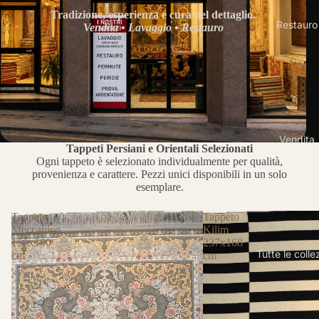
Tradizione, esperienza e cura nel dettaglio.
Restauro
Vendita • Lavaggio • Restauro
Vendita
Tappeti Persiani e Orientali Selezionati
Ogni tappeto è selezionato individualmente per qualità,
provenienza e carattere. Pezzi unici disponibili in un solo
esemplare.
Tappeto
Tappeto
Meccanico
Kilim
150x100
237x168
Tutte le colle
cm
cm