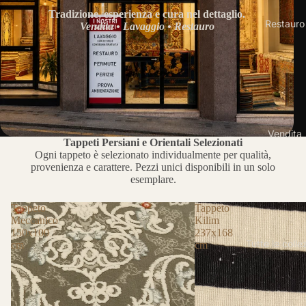
Tradizione, esperienza e cura nel dettaglio.
Restauro
Vendita • Lavaggio • Restauro
Vendita
Tappeti Persiani e Orientali Selezionati
Ogni tappeto è selezionato individualmente per qualità,
provenienza e carattere. Pezzi unici disponibili in un solo
esemplare.
Tappeto
Tappeto
Meccanico
Kilim
150x100
237x168
Tutte le colle
cm
cm