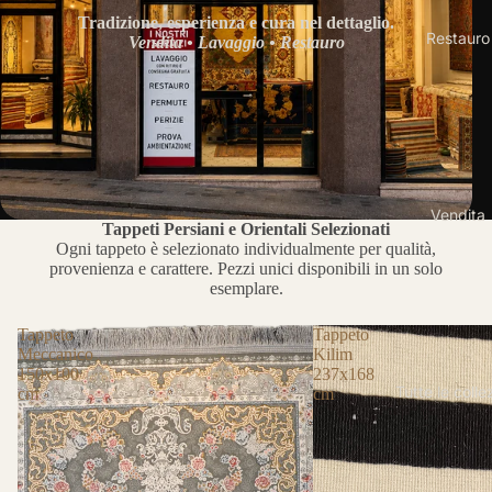
Tradizione, esperienza e cura nel dettaglio.
Restauro
Vendita • Lavaggio • Restauro
Vendita
Tappeti Persiani e Orientali Selezionati
Ogni tappeto è selezionato individualmente per qualità,
provenienza e carattere. Pezzi unici disponibili in un solo
esemplare.
Tappeto
Tappeto
Meccanico
Kilim
150x100
237x168
Tutte le colle
cm
cm