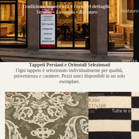
Tradizione, esperienza e cura nel dettaglio.
Restauro
Vendita • Lavaggio • Restauro
Vendita
Tappeti Persiani e Orientali Selezionati
Ogni tappeto è selezionato individualmente per qualità,
provenienza e carattere. Pezzi unici disponibili in un solo
esemplare.
Tappeto
Tappeto
Meccanico
Kilim
150x100
237x168
Tutte le colle
cm
cm