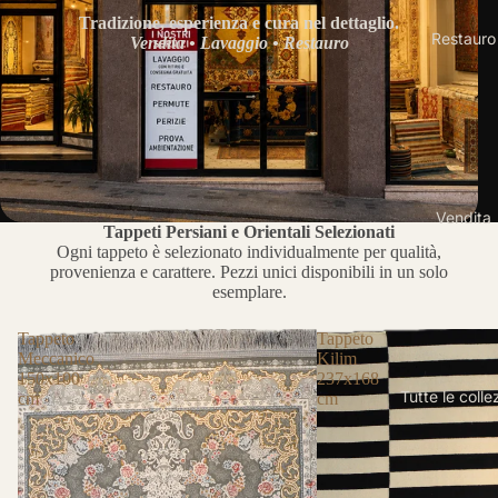
Tradizione, esperienza e cura nel dettaglio.
Restauro
Vendita • Lavaggio • Restauro
Vendita
Tappeti Persiani e Orientali Selezionati
Ogni tappeto è selezionato individualmente per qualità,
provenienza e carattere. Pezzi unici disponibili in un solo
esemplare.
Tappeto
Tappeto
Meccanico
Kilim
150x100
237x168
Tutte le colle
cm
cm