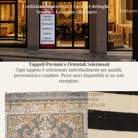
Tradizione, esperienza e cura nel dettaglio.
Restauro
Vendita • Lavaggio • Restauro
Vendita
Tappeti Persiani e Orientali Selezionati
Ogni tappeto è selezionato individualmente per qualità,
provenienza e carattere. Pezzi unici disponibili in un solo
esemplare.
Tappeto
Tappeto
Meccanico
Kilim
150x100
237x168
Tutte le colle
cm
cm