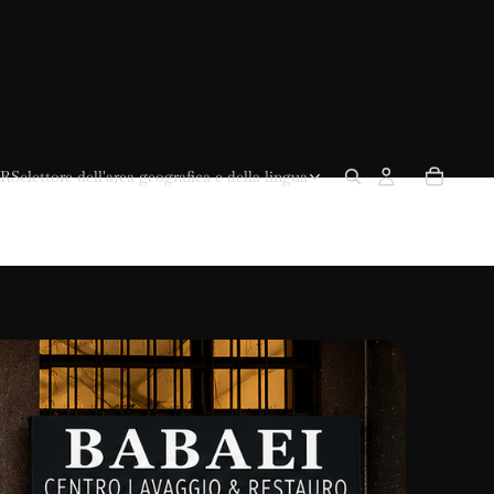
R
Selettore dell'area geografica e della lingua