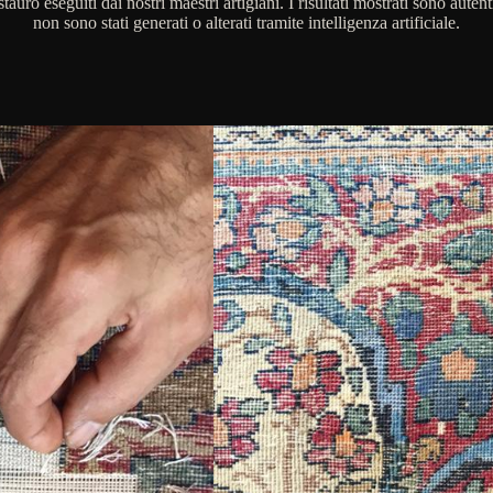
stauro eseguiti dai nostri maestri artigiani. I risultati mostrati sono autent
non sono stati generati o alterati tramite intelligenza artificiale.