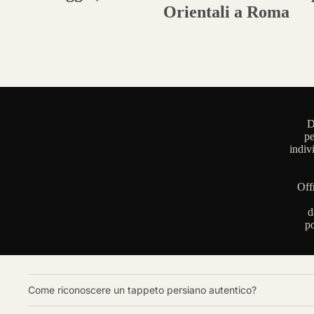
Orientali a Roma
D
pe
indiv
Off
d
po
Come riconoscere un tappeto persiano autentico?