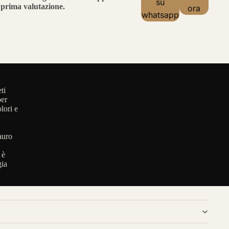
su
prima valutazione.
ora
whatsapp
ti
per
lori e
auro
 è
gia