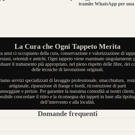
tramite WhatsApp per una 
La Cura che Ogni Tappeto Merita
a anni ci occupiamo della cura, conservazione e valorizzazione di tappe
rsiani, orientali e antichi. Ogni tappeto viene esaminato singolarmente 
iduare il trattamento più appropriato, nel pieno rispetto delle fibre, dei co
delle tecniche di lavorazione originali.
riamo servizi specializzati di lavaggio professionale, smacchiatura, rest
artigianale, riparazione di frange e bordi, ricostruzione di parti
anneggiate e perizie. Per garantire la massima comodità ai nostri clienti,
ssibile concordare il ritiro e la riconsegna dei tappeti in base alla tipolo
dell’intervento e alla località.
Domande frequenti