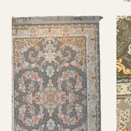
Tappeto
Tutti i prodotti
Meccanico
150x100
cm
Altro