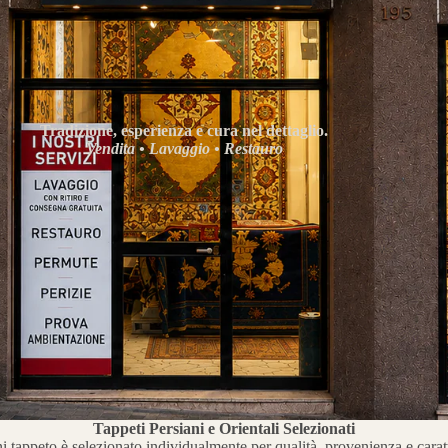
Tradizione, esperienza e cura nel dettaglio.
Vendita • Lavaggio • Restauro
Tappeti Persiani e Orientali Selezionati
 tappeto è selezionato individualmente per qualità, provenienza e carat