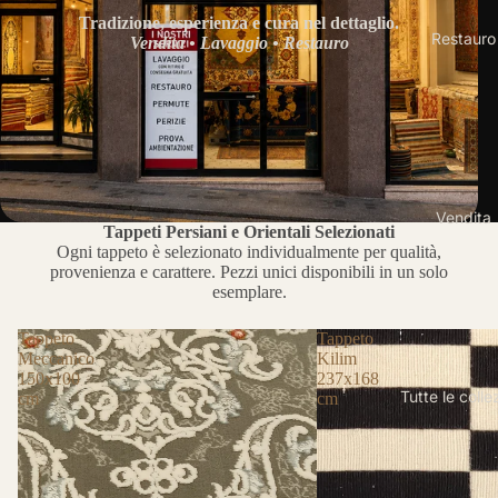
Tradizione, esperienza e cura nel dettaglio.
Restauro
Vendita • Lavaggio • Restauro
Vendita
Tappeti Persiani e Orientali Selezionati
Ogni tappeto è selezionato individualmente per qualità,
provenienza e carattere. Pezzi unici disponibili in un solo
esemplare.
Tappeto
Tappeto
Meccanico
Kilim
150x100
237x168
Tutte le colle
cm
cm