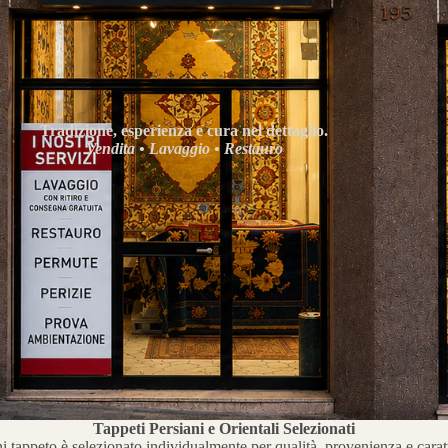
Tradizione, esperienza e cura nel dettaglio.
Vendita • Lavaggio • Restauro
Tappeti Persiani e Orientali Selezionati
 tappeto è selezionato individualmente per qualità, provenienza e carat