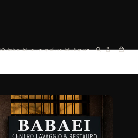
R
Selettore dell'area geografica e della lingua