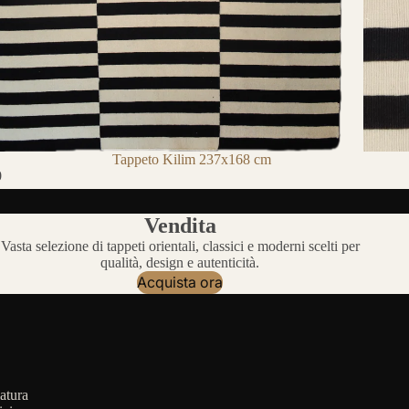
Tappeto Kilim 237x168 cm
0
Vendita
Vasta selezione di tappeti orientali, classici e moderni scelti per
qualità, design e autenticità.
Acquista ora
atura