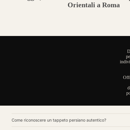
Orientali a Roma
D
pe
indiv
Off
d
po
Come riconoscere un tappeto persiano autentico?