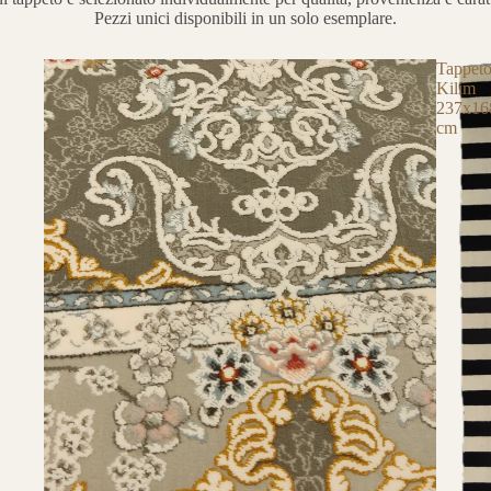
Pezzi unici disponibili in un solo esemplare.
Tappet
Kilim
237x16
cm