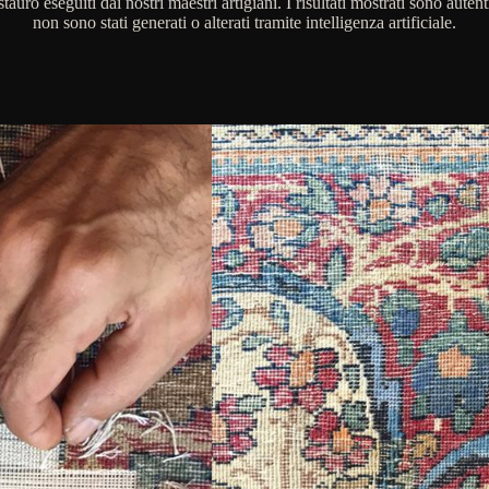
stauro eseguiti dai nostri maestri artigiani. I risultati mostrati sono autent
non sono stati generati o alterati tramite intelligenza artificiale.