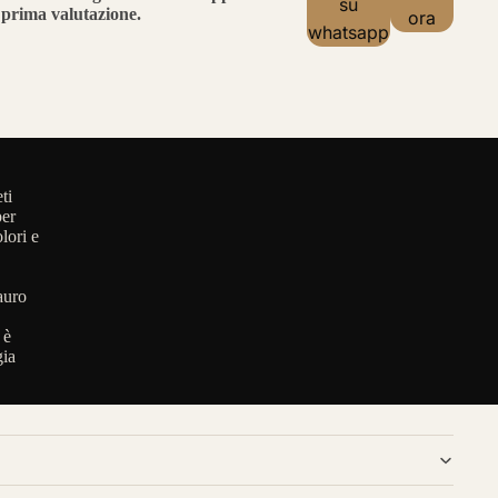
su
prima valutazione.
ora
whatsapp
ti
per
lori e
auro
 è
gia