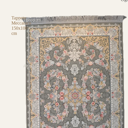
Tappeto
Tutti i prodotti
Meccanico
150x100
cm
Altro