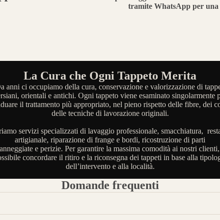
tramite WhatsApp per una 
La Cura che Ogni Tappeto Merita
a anni ci occupiamo della cura, conservazione e valorizzazione di tappe
rsiani, orientali e antichi. Ogni tappeto viene esaminato singolarmente 
iduare il trattamento più appropriato, nel pieno rispetto delle fibre, dei co
delle tecniche di lavorazione originali.
riamo servizi specializzati di lavaggio professionale, smacchiatura, rest
artigianale, riparazione di frange e bordi, ricostruzione di parti
anneggiate e perizie. Per garantire la massima comodità ai nostri clienti,
ssibile concordare il ritiro e la riconsegna dei tappeti in base alla tipolo
dell’intervento e alla località.
Domande frequenti