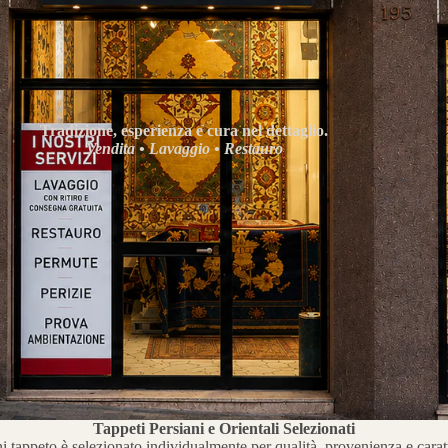
Tradizione, esperienza e cura nel dettaglio.
Vendita • Lavaggio • Restauro
Tappeti Persiani e Orientali Selezionati
 tappeto è selezionato individualmente per qualità, provenienza e carat