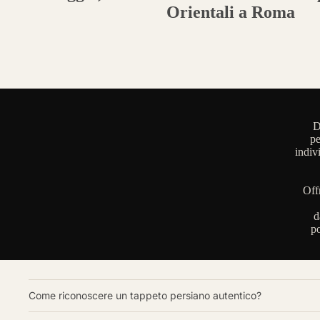
Orientali a Roma
D
pe
indiv
Off
d
po
Come riconoscere un tappeto persiano autentico?