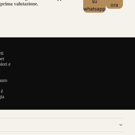
su
prima valutazione.
ora
whatsapp
ti
per
lori e
auro
 è
gia