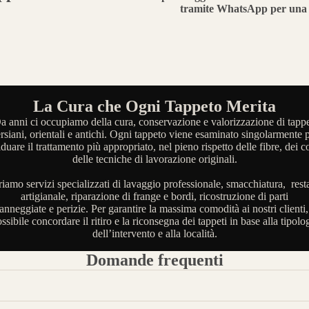
tramite WhatsApp per una 
La Cura che Ogni Tappeto Merita
a anni ci occupiamo della cura, conservazione e valorizzazione di tappe
rsiani, orientali e antichi. Ogni tappeto viene esaminato singolarmente 
iduare il trattamento più appropriato, nel pieno rispetto delle fibre, dei co
delle tecniche di lavorazione originali.
riamo servizi specializzati di lavaggio professionale, smacchiatura, rest
artigianale, riparazione di frange e bordi, ricostruzione di parti
anneggiate e perizie. Per garantire la massima comodità ai nostri clienti,
ssibile concordare il ritiro e la riconsegna dei tappeti in base alla tipolo
dell’intervento e alla località.
Domande frequenti