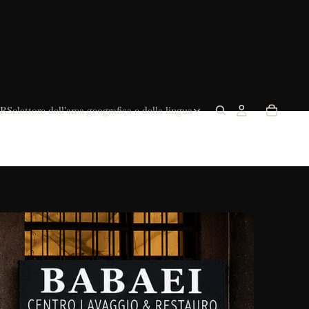
R
Selettore dell'area geografica e della lingua