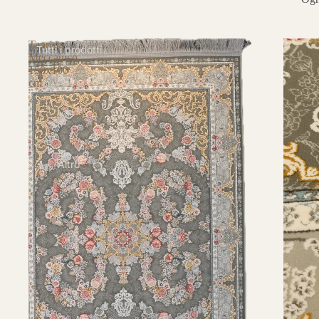
Tappeto
Tutti i prodotti
Meccanico
150x100
cm
Altro