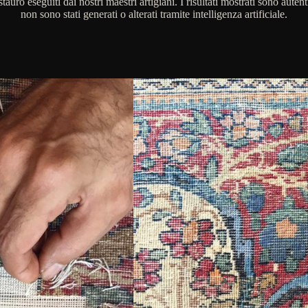
stauro eseguiti dai nostri maestri artigiani. I risultati mostrati sono autent
non sono stati generati o alterati tramite intelligenza artificiale.