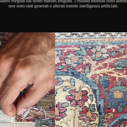
stauro eseguiti dai nostri maestri artigiani. I risultati mostrati sono autent
non sono stati generati o alterati tramite intelligenza artificiale.