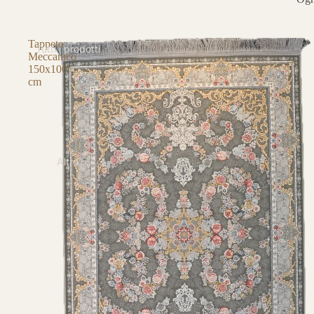
Tappeto
Tutti i prodotti
Meccanico
150x100
cm
Altro