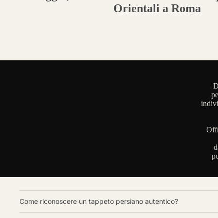
Orientali a Roma
D
pe
indiv
Off
d
po
Come riconoscere un tappeto persiano autentico?