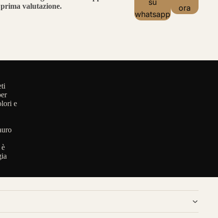
su
prima valutazione.
ora
whatsapp
ti
per
lori e
auro
 è
gia