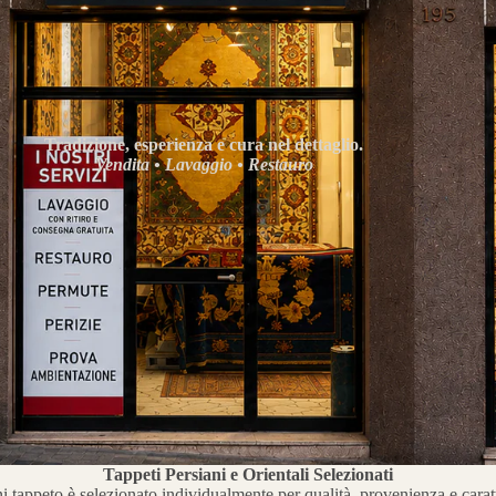
Tradizione, esperienza e cura nel dettaglio.
Vendita • Lavaggio • Restauro
Tappeti Persiani e Orientali Selezionati
 tappeto è selezionato individualmente per qualità, provenienza e carat