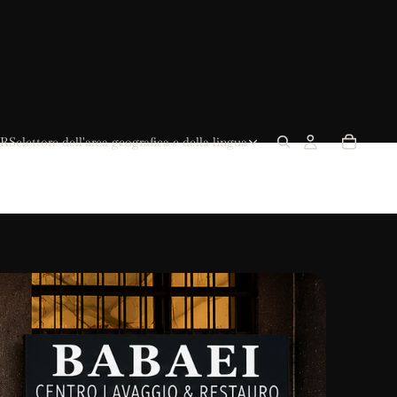
R
Selettore dell'area geografica e della lingua