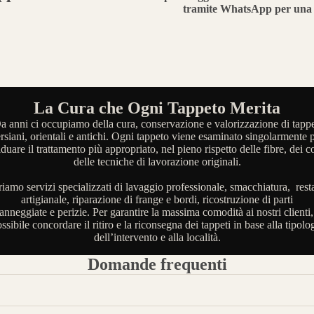
tramite WhatsApp per una 
La Cura che Ogni Tappeto Merita
a anni ci occupiamo della cura, conservazione e valorizzazione di tappe
rsiani, orientali e antichi. Ogni tappeto viene esaminato singolarmente 
iduare il trattamento più appropriato, nel pieno rispetto delle fibre, dei co
delle tecniche di lavorazione originali.
riamo servizi specializzati di lavaggio professionale, smacchiatura, rest
artigianale, riparazione di frange e bordi, ricostruzione di parti
anneggiate e perizie. Per garantire la massima comodità ai nostri clienti,
ssibile concordare il ritiro e la riconsegna dei tappeti in base alla tipolo
dell’intervento e alla località.
Domande frequenti