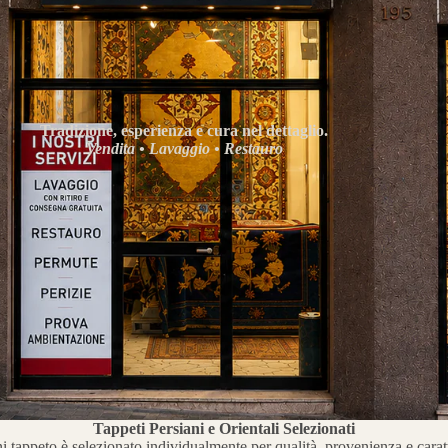
Tradizione, esperienza e cura nel dettaglio.
Vendita • Lavaggio • Restauro
Tappeti Persiani e Orientali Selezionati
 tappeto è selezionato individualmente per qualità, provenienza e carat