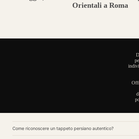
Orientali a Roma
D
pe
indiv
Off
d
po
Come riconoscere un tappeto persiano autentico?