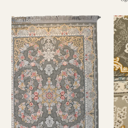
Tappeto
Tutti i prodotti
Meccanico
150x100
cm
Altro