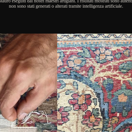
stauro eseguiti dai nostri maestri artigiani. I risultati mostrati sono autent
non sono stati generati o alterati tramite intelligenza artificiale.