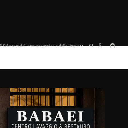
R
Selettore dell'area geografica e della lingua