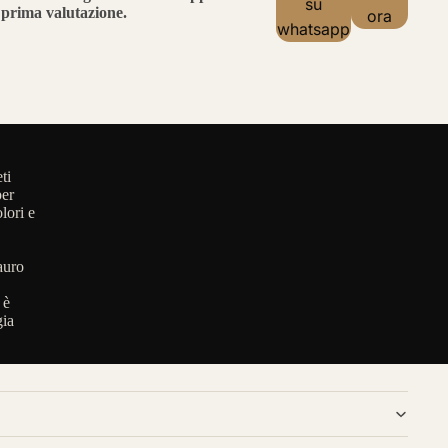
su
prima valutazione.
ora
whatsapp
ti
per
lori e
auro
 è
gia