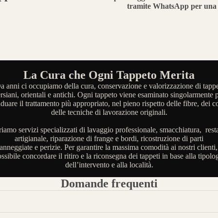
tramite WhatsApp per una 
La Cura che Ogni Tappeto Merita
a anni ci occupiamo della cura, conservazione e valorizzazione di tappe
rsiani, orientali e antichi. Ogni tappeto viene esaminato singolarmente 
iduare il trattamento più appropriato, nel pieno rispetto delle fibre, dei co
delle tecniche di lavorazione originali.
riamo servizi specializzati di lavaggio professionale, smacchiatura, rest
artigianale, riparazione di frange e bordi, ricostruzione di parti
anneggiate e perizie. Per garantire la massima comodità ai nostri clienti,
ssibile concordare il ritiro e la riconsegna dei tappeti in base alla tipolo
dell’intervento e alla località.
Domande frequenti