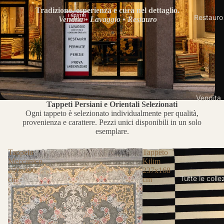
Tradizione, esperienza e cura nel dettaglio.
Restauro
Vendita • Lavaggio • Restauro
Vendita
Tappeti Persiani e Orientali Selezionati
Ogni tappeto è selezionato individualmente per qualità,
provenienza e carattere. Pezzi unici disponibili in un solo
esemplare.
Tappeto
Tappeto
Meccanico
Kilim
150x100
237x168
Tutte le colle
cm
cm