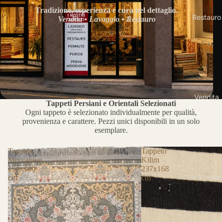
Tradizione, esperienza e cura nel dettaglio.
Restauro
Vendita • Lavaggio • Restauro
Vendita
Tappeti Persiani e Orientali Selezionati
Ogni tappeto è selezionato individualmente per qualità,
provenienza e carattere. Pezzi unici disponibili in un solo
esemplare.
Tappeto
Tappeto
Meccanico
Kilim
150x100
237x168
Tutte le colle
cm
cm